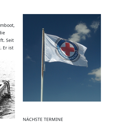
rmboot,
die
t. Seit
 Er ist
NÄCHSTE TERMINE