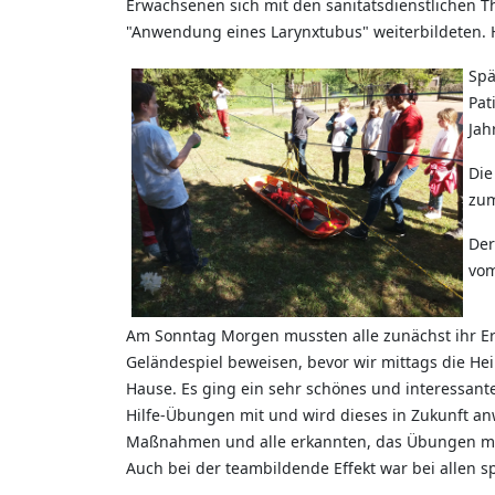
Erwachsenen sich mit den sanitätsdienstlichen Th
"Anwendung eines Larynxtubus" weiterbildeten. 
Spä
Pat
Jah
Die
zum
Der
vom
Am Sonntag Morgen mussten alle zunächst ihr Ers
Geländespiel beweisen, bevor wir mittags die Hei
Hause. Es ging ein sehr schönes und interessant
Hilfe-Übungen mit und wird dieses in Zukunft a
Maßnahmen und alle erkannten, das Übungen mit
Auch bei der teambildende Effekt war bei allen s