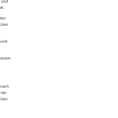
" und
lt.
 den
tzten
 und
atenem
 nach
ste-
ichen