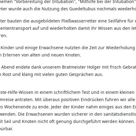
emen "Vorbereitung der Intubation", "Mithilfe bei der Intubation
Hier wurde auch die Nutzung des Guedeltubus nochmals wiederho
ter bauten die ausgebildeten Fließwasserretter eine Seilfähre für
iententransport auf und wiederholten damit ihr Wissen aus den le
ren.
 Kinder und einige Erwachsene nutzten die Zeit zur Wiederholung
 Erlernen von alten und neuen Knoten.
 Abend endete dank unserem Bratmeister Holger mit frisch Gebr
 Rost und klang mit vielen guten Gesprächen aus.
te-Hilfe-Wissen in einem schriftlichem Test und in einem kleinen
mreise antraten. Mit überaus positiven Eindrücken fuhren wir alle
es Wochenende zu ende. Jeder der Kinder nahm einiges aus den Er
nwenden. Die Erwachsenen wurden sicherer in den sanitätsdienstl
 Seil und Knoten nicht oft genung durchgeführt werden können.
pürbar.