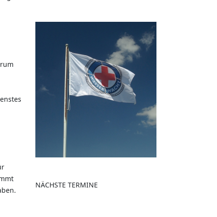
erum
ienstes
ür
ammt
NÄCHSTE TERMINE
aben.