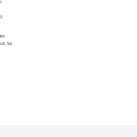
m
iz
zen
ut. So