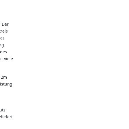
. Der
reis
des
ng
 des
t viele
S 2m
üstung
utz
iefert.